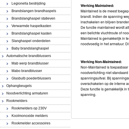
Legionella bestrijding
Werking Maintained:
Maintained is de meest toegepa
Brandslangen brandhaspels
brandt. Indien de spanning weg
Brandslanghaspel statieven
inschakelen en blijven brande
Verwarmde haspelkasten
De
f
unctie maintained wordt al
een belichte vluchtroute of no
Brandslanghaspel kasten
Maintained is gemakkelijk in t
Slanghaspel onderdelen
noodvoedig in het armatuur. Di
Baby brandslanghaspel
Automatische brandblussers
Werking Non-Maintained:
Mab werp brandblusser
Non-Maintained is toepasbaar v
Mabo brandblusser
noodverlichting niet standaard
spanningsuitval. Bij spannings
Glasbulb poederblussers
overschakelen op de interne a
Ophangbeugels
Deze functie is gemakkelijk in
Noodverlichting armaturen
spanning.
Rookmelders
Rookmelders op 230V
Koolmonoxide melders
Rookmelder accessoires