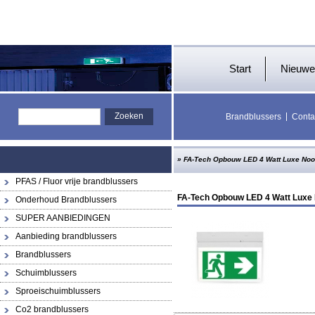
Start
Nieuwe
Brandblussers
Conta
»
FA-Tech Opbouw LED 4 Watt Luxe Nood
PFAS / Fluor vrije brandblussers
FA-Tech Opbouw LED 4 Watt Luxe 
Onderhoud Brandblussers
SUPER AANBIEDINGEN
Aanbieding brandblussers
Brandblussers
Schuimblussers
Sproeischuimblussers
Co2 brandblussers