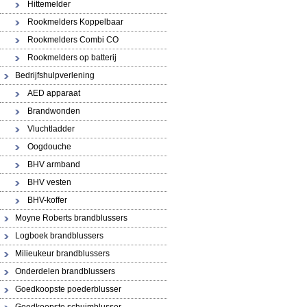
Hittemelder
Rookmelders Koppelbaar
Rookmelders Combi CO
Rookmelders op batterij
Bedrijfshulpverlening
AED apparaat
Brandwonden
Vluchtladder
Oogdouche
BHV armband
BHV vesten
BHV-koffer
Moyne Roberts brandblussers
Logboek brandblussers
Milieukeur brandblussers
Onderdelen brandblussers
Goedkoopste poederblusser