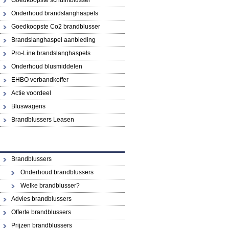
Goedkoopste schuimblusser
Onderhoud brandslanghaspels
Goedkoopste Co2 brandblusser
Brandslanghaspel aanbieding
Pro-Line brandslanghaspels
Onderhoud blusmiddelen
EHBO verbandkoffer
Actie voordeel
Bluswagens
Brandblussers Leasen
Brandblussers
Onderhoud brandblussers
Welke brandblusser?
Advies brandblussers
Offerte brandblussers
Prijzen brandblussers