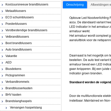
Koolzuursneeuw brandblussers
Omschrijving
Afbeeldingen 
Metaalblussers
Opbouw Led Noodverlichting FA
ECO schuimblussers
accu. De standaard variant heef
Poederblussers
LED indicator in het armatuur z
Vorstbestendige brandblussers
armatuur werkt.
Het armatuur wordt compleet g
Vetbrandblussers
aansluitblok voor de netspanni
Boot brandblussers
Auto brandblussers
Daarnaast is het mogelijk om t
Vakantie
bestellen. De auto test variant
AED
armatuur bevat een LED indicato
gaan knipperen. Bij een juiste
Blusdekens
indicator groen branden.
Pictogrammen
Standaard worden de volgen
Verbandtrommels
Brandblusserkasten
BHV kasten
Door de multifunctionele elektr
instelbaar: Maintained en Non
Brandslanghaspels
Vervangen haspelslang