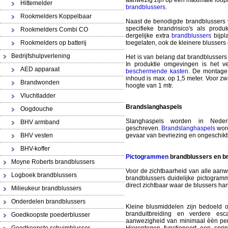
aanwezig zijn op een maximale loopa
Hittemelder
brandblussers
.
Rookmelders Koppelbaar
Naast de benodigde brandblussers 
specifieke brandrisico's als prod
Rookmelders Combi CO
dergelijke extra
brandblussers
bijpl
Rookmelders op batterij
toegelaten, ook de kleinere blussers
Bedrijfshulpverlening
Het is van belang dat brandblussers
In produktie omgevingen is het v
AED apparaat
beschermende kasten
. De montage
inhoud is max. op 1,5 meter. Voor z
Brandwonden
hoogte van 1 mtr.
Vluchtladder
Brandslanghaspels
Oogdouche
Slanghaspels worden in Neder
BHV armband
geschreven.
Brandslanghaspels
word
BHV vesten
gevaar van bevriezing en ongeschikth
BHV-koffer
Pictogrammen
brandblussers en b
Moyne Roberts brandblussers
Voor de zichtbaarheid van alle aanw
Logboek brandblussers
brandblussers duidelijke pictogramm
direct zichtbaar waar de blussers h
Milieukeur brandblussers
Onderdelen brandblussers
Kleine blusmiddelen zijn bedoeld 
branduitbreiding en verdere esc
Goedkoopste poederblusser
aanwezigheid van minimaal èèn per