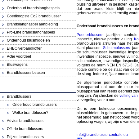
Goedkoopste schuimblusser
Hierentegen functioneert een sprin
blussing uitvoeren in gesloten kaste
Onderhoud brandslanghaspels
dat een brand klein blijft en n
gebouwconstructie niet ernstig wordt
Goedkoopste Co2 brandblusser
Brandslanghaspel aanbieding
Onderhoud brandblussers
en bran
Pro-Line brandslanghaspels
Poederblussers
: jaarlijkse control
inspectie, nieuwe poeder vulling.
Ko
Onderhoud blusmiddelen
brandblussers afsturen naar het sto
klant plaatsen.
Schuimblussers
: jaa
EHBO verbandkoffer
de schuimblusser inwendige inspecti
Actie voordeel
inwendige inspectie, nieuwe vulling.
schuimblusser, inwendige inspectie
Bluswagens
volgens de norm NEN EN 671-3. Jaa
Totale controle op de staat van de b
Brandblussers Leasen
de slang. Iedere vijf jaar moeten b
De algemene periodieke controle
blusapparaat dat aan de muur han
blusapparaat kan reeds gebruikt zij
leeg zijn. Wij checken de
vulling van
Brandblussers
verzegeling voor u aan.
Onderhoud brandblussers
Dit is een beknopte opsomming
Welke brandblusser?
blusmiddelen in gebouwen. In de pra
het onderhoud aan het logboek wordt
Advies brandblussers
oplossing vragen, wij zijn u van dien
Offerte brandblussers
info@brandblussercentrale.eu
Prijzen brandblussers