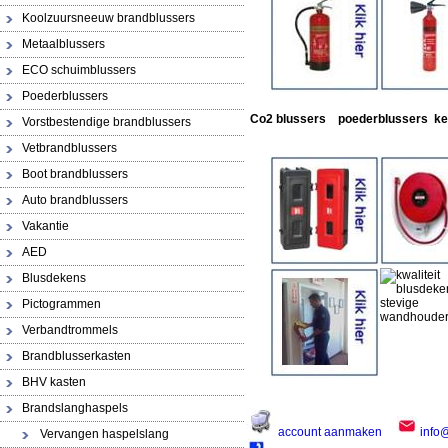
Koolzuursneeuw brandblussers
Metaalblussers
ECO schuimblussers
Poederblussers
schu
Co2 blussers poederblussers keu
Vorstbestendige brandblussers
Vetbrandblussers
Boot brandblussers
Auto brandblussers
Vakantie
AED
Blusdekens
Pictogrammen
Verbandtrommels
Brandblusserkasten
BHV kasten
Brandslanghaspels
account aanmaken
info
Vervangen haspelslang