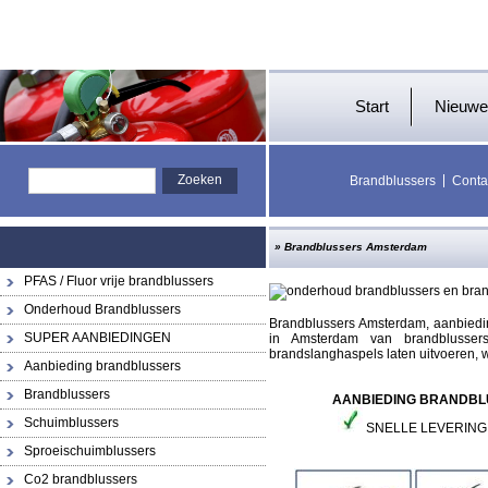
Start
Nieuwe
Brandblussers
Conta
»
Brandblussers Amsterdam
PFAS / Fluor vrije brandblussers
Onderhoud Brandblussers
Brandblussers Amsterdam, aanbiedi
SUPER AANBIEDINGEN
in Amsterdam van brandblusser
brandslanghaspels laten uitvoeren, wi
Aanbieding brandblussers
Brandblussers
AANBIEDING
BRANDBL
Schuimblussers
SNELLE LEVERIN
Sproeischuimblussers
Co2 brandblussers