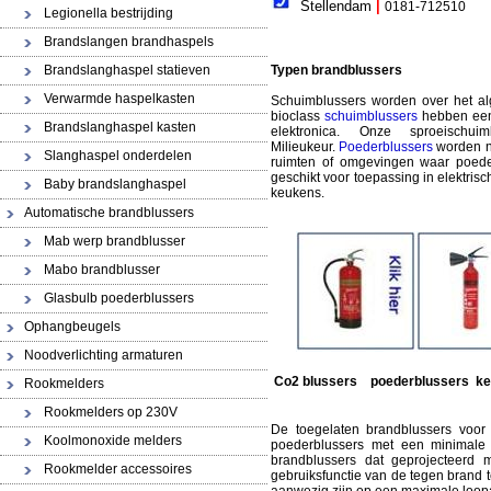
Stellendam
|
0181-712510
Legionella bestrijding
Brandslangen brandhaspels
Brandslanghaspel statieven
Typen brandblussers
Verwarmde haspelkasten
Schuimblussers worden over het a
bioclass
schuimblussers
hebben een 
Brandslanghaspel kasten
elektronica. Onze sproeisch
Milieukeur.
Poederblussers
worden no
Slanghaspel onderdelen
ruimten of omgevingen waar poeder
geschikt voor toepassing in elektri
Baby brandslanghaspel
keukens.
Automatische brandblussers
Mab werp brandblusser
Mabo brandblusser
Glasbulb poederblussers
Ophangbeugels
Noodverlichting armaturen
schui
Co2 blussers poederblussers keu
Rookmelders
Rookmelders op 230V
De toegelaten brandblussers voor
Koolmonoxide melders
poederblussers met een minimale i
brandblussers dat geprojecteerd 
Rookmelder accessoires
gebruiksfunctie van de tegen brand 