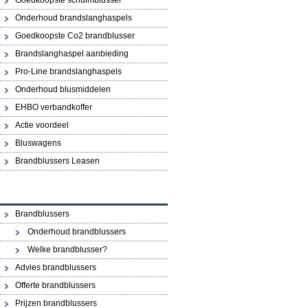
Goedkoopste schuimblusser
Onderhoud brandslanghaspels
Goedkoopste Co2 brandblusser
Brandslanghaspel aanbieding
Pro-Line brandslanghaspels
Onderhoud blusmiddelen
EHBO verbandkoffer
Actie voordeel
Bluswagens
Brandblussers Leasen
Brandblussers
Onderhoud brandblussers
Welke brandblusser?
Advies brandblussers
Offerte brandblussers
Prijzen brandblussers