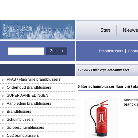
Start
Nieuwe
Brandblussers
Conta
»
PFAS / Fluor vrije brandblussers
PFAS / Fluor vrije brandblussers
6 liter schuimblusser fluor vrij / pfa
Onderhoud Brandblussers
SUPER AANBIEDINGEN
Voordel
Aanbieding brandblussers
brandkla
Brandblussers
Schuimblussers
Sproeischuimblussers
Co2 brandblussers