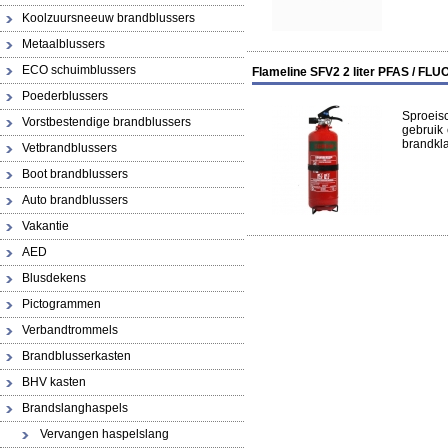
Koolzuursneeuw brandblussers
Metaalblussers
ECO schuimblussers
Flameline SFV2 2 liter PFAS / FLUO
Poederblussers
Sproeisc
Vorstbestendige brandblussers
gebruik 
brandkla
Vetbrandblussers
Boot brandblussers
Auto brandblussers
Vakantie
AED
Blusdekens
Pictogrammen
Verbandtrommels
Brandblusserkasten
BHV kasten
Brandslanghaspels
Vervangen haspelslang