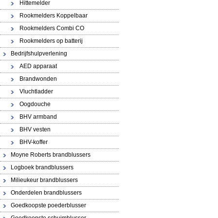
Hittemelder
Rookmelders Koppelbaar
Rookmelders Combi CO
Rookmelders op batterij
Bedrijfshulpverlening
AED apparaat
Brandwonden
Vluchtladder
Oogdouche
BHV armband
BHV vesten
BHV-koffer
Moyne Roberts brandblussers
Logboek brandblussers
Milieukeur brandblussers
Onderdelen brandblussers
Goedkoopste poederblusser