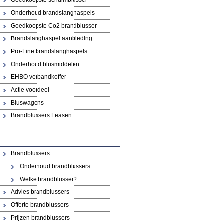
Goedkoopste schuimblusser
Onderhoud brandslanghaspels
Goedkoopste Co2 brandblusser
Brandslanghaspel aanbieding
Pro-Line brandslanghaspels
Onderhoud blusmiddelen
EHBO verbandkoffer
Actie voordeel
Bluswagens
Brandblussers Leasen
Brandblussers
Onderhoud brandblussers
Welke brandblusser?
Advies brandblussers
Offerte brandblussers
Prijzen brandblussers