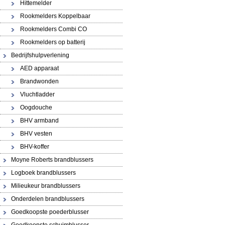
Hittemelder
Rookmelders Koppelbaar
Rookmelders Combi CO
Rookmelders op batterij
Bedrijfshulpverlening
AED apparaat
Brandwonden
Vluchtladder
Oogdouche
BHV armband
BHV vesten
BHV-koffer
Moyne Roberts brandblussers
Logboek brandblussers
Milieukeur brandblussers
Onderdelen brandblussers
Goedkoopste poederblusser