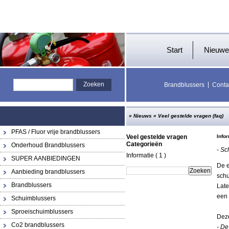
Start
Nieuwe
Brandblussers
Conta
»
Nieuws
»
Veel gestelde vragen (faq)
PFAS / Fluor vrije brandblussers
Veel gestelde vragen
Info
Categorieën
Onderhoud Brandblussers
- Sc
Informatie
( 1 )
SUPER AANBIEDINGEN
De e
Aanbieding brandblussers
schu
Brandblussers
Late
een 
Schuimblussers
Sproeischuimblussers
Deze
Co2 brandblussers
- De