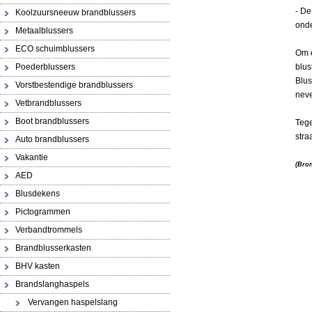
- De
Koolzuursneeuw brandblussers
onde
Metaalblussers
ECO schuimblussers
Om e
Poederblussers
blus
Blus
Vorstbestendige brandblussers
nev
Vetbrandblussers
Boot brandblussers
Tege
stra
Auto brandblussers
Vakantie
(Bro
AED
Blusdekens
Pictogrammen
Verbandtrommels
Brandblusserkasten
BHV kasten
Brandslanghaspels
Vervangen haspelslang