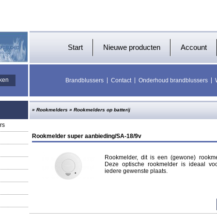
Start
Nieuwe producten
Account
Brandblussers
Contact
Onderhoud brandblussers
»
Rookmelders
»
Rookmelders op batterij
rs
Rookmelder super aanbieding/SA-18/9v
Rookmelder, dit is een (gewone) rookmel
Deze optische rookmelder is ideaal vo
iedere gewenste plaats.