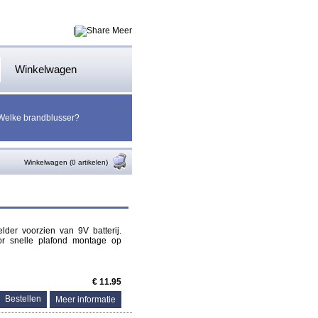
|
Meer
Winkelwagen
Welke brandblusser?
Winkelwagen (0 artikelen)
der voorzien van 9V batterij.
or snelle plafond montage op
€ 11.95
Meer informatie