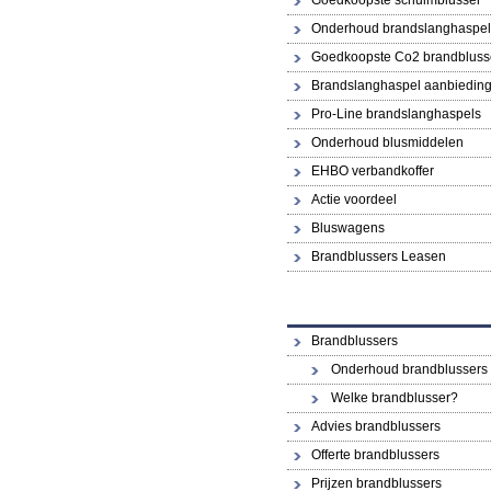
Goedkoopste schuimblusser
Onderhoud brandslanghaspel
Goedkoopste Co2 brandbluss
Brandslanghaspel aanbiedin
Pro-Line brandslanghaspels
Onderhoud blusmiddelen
EHBO verbandkoffer
Actie voordeel
Bluswagens
Brandblussers Leasen
Brandblussers
Onderhoud brandblussers
Welke brandblusser?
Advies brandblussers
Offerte brandblussers
Prijzen brandblussers