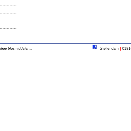
Stellendam
|
e; Voor voordelige blusmiddelen...
0181