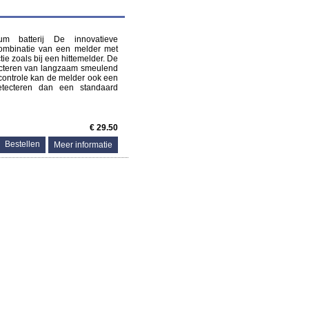
m batterij De innovatieve
combinatie van een melder met
e zoals bij een hittemelder. De
tecteren van langzaam smeulend
controle kan de melder ook een
detecteren dan een standaard
€ 29.50
Meer informatie