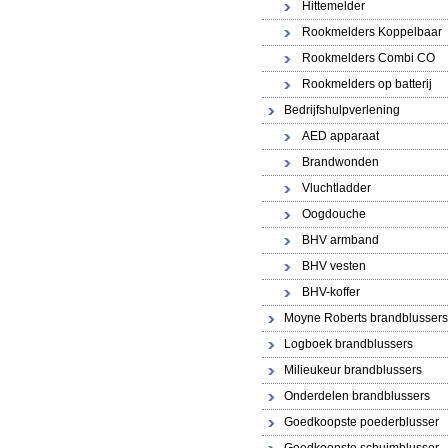
Hittemelder
Rookmelders Koppelbaar
Rookmelders Combi CO
Rookmelders op batterij
Bedrijfshulpverlening
AED apparaat
Brandwonden
Vluchtladder
Oogdouche
BHV armband
BHV vesten
BHV-koffer
Moyne Roberts brandblussers
Logboek brandblussers
Milieukeur brandblussers
Onderdelen brandblussers
Goedkoopste poederblusser