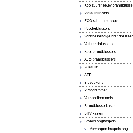
Koolzuursneeuw brandblusse
Metaalblussers
ECO schuimblussers
Poederblussers
Vorstbestendige brandblusser
Vetbrandblussers
Boot brandblussers
Auto brandblussers
Vakantie
AED
Blusdekens
Pictogrammen
Verbandtrommels
Brandblusserkasten
BHV kasten
Brandslanghaspels
Vervangen haspelslang