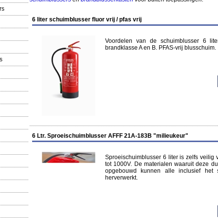
rs
6 liter schuimblusser fluor vrij / pfas vrij
Voordelen van de schuimblusser 6 lite
brandklasse A en B. PFAS-vrij blusschuim.
s
6 Ltr. Sproeischuimblusser AFFF 21A-183B "milieukeur"
Sproeischuimblusser 6 liter is zelfs veilig
tot 1000V. De materialen waaruit deze d
opgebouwd kunnen alle inclusief het 
herverwerkt.