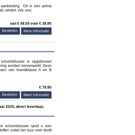
r aanbieding Dit is een prima
n, winkel, vve, enz.
van € 49.50 voor € 38.95
Meer informatie
 schuimblusser is opgebouwd
vering worden herverwerkt. Deze
ussen van brandklasse A en B
€ 79.95
Meer informatie
r 2025, direct leverbaar,
ze schuimblusser spuit u een
offen zodat het vuur snel dooft