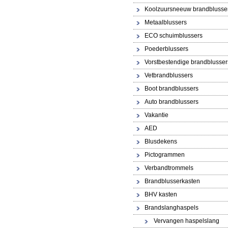
Koolzuursneeuw brandblusse
Metaalblussers
ECO schuimblussers
Poederblussers
Vorstbestendige brandblusser
Vetbrandblussers
Boot brandblussers
Auto brandblussers
Vakantie
AED
Blusdekens
Pictogrammen
Verbandtrommels
Brandblusserkasten
BHV kasten
Brandslanghaspels
Vervangen haspelslang