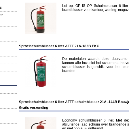
Let op: OP IS OP. Schuimblusser 6 lite
s
brandblusser voor kantoor, woning, magazij
er
g
Sproeischuimblusser 6 liter AFFF 21A-183B EKO
De materialen waaruit deze duurzame
kunnen alle inclusief het schuim na inle
schuimblusser is geschikt voor het bl
branden.
Sproeischuimblusser 6 liter AFFF schuimblusser 21A -144B Bouwjaa
Gratis verzending
Economy schuimblusser 6 liter. Met de
afsluitende laag schuim over brandende st
en niet opnieuw ontbrandt.