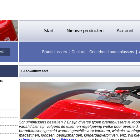
Start
Nieuwe producten
Account
Brandblussers
Contact
Onderhoud brandblussers
»
Schuimblussers
rs
Schuimblussers bestellen ? Er zijn diverse typen brandblussers te ko
vanaf 6 liter zijn volgens de eisen en regelgeving welke door overhei
brandblussers gesteld worden geschikt voor kantoren, winkels, woning
magazijnen, loodsen, bedrijfspanden, kinderdagverblijven, enz.
Wij bi
schuimblussers
en
brandblusserkasten
voor buiten toepassingen.