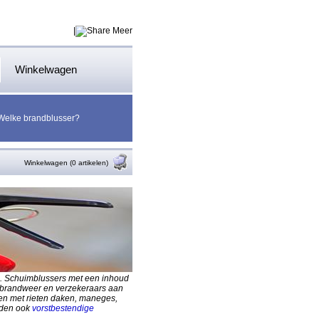
|
Meer
Winkelwagen
Welke brandblusser?
Winkelwagen (0 artikelen)
op. Schuimblussers met een inhoud
d, brandweer en verzekeraars aan
en met rieten daken, maneges,
eden ook
vorstbestendige