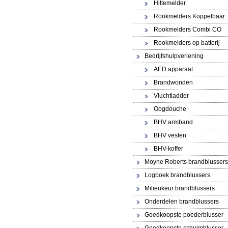
Hittemelder
Rookmelders Koppelbaar
Rookmelders Combi CO
Rookmelders op batterij
Bedrijfshulpverlening
AED apparaat
Brandwonden
Vluchtladder
Oogdouche
BHV armband
BHV vesten
BHV-koffer
Moyne Roberts brandblussers
Logboek brandblussers
Milieukeur brandblussers
Onderdelen brandblussers
Goedkoopste poederblusser