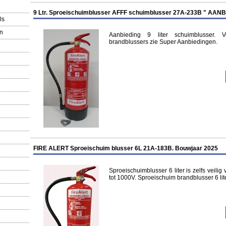
9 Ltr. Sproeischuimblusser AFFF schuimblusser 27A-233B " AANB
ls
en
Aanbieding 9 liter schuimblusser. V
brandblussers zie Super Aanbiedingen.
FIRE ALERT Sproeischuim blusser 6L 21A-183B. Bouwjaar 2025
Sproeischuimblusser 6 liter is zelfs veilig
tot 1000V. Sproeischuim brandblusser 6 lit