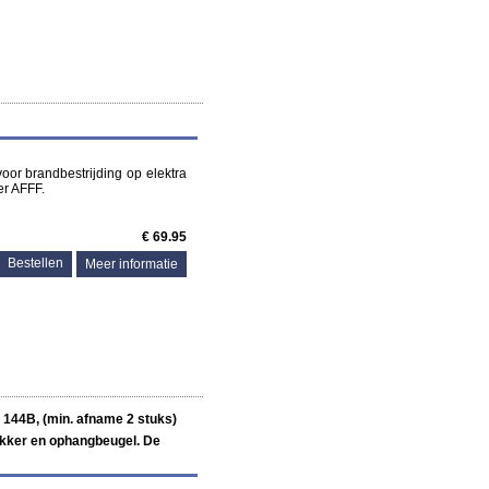
 voor brandbestrijding op elektra
er AFFF.
€ 69.95
Meer informatie
 144B, (min. afname 2 stuks)
tikker en ophangbeugel. De