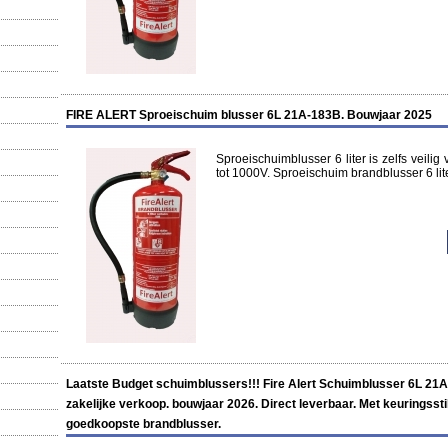
FIRE ALERT Sproeischuim blusser 6L 21A-183B. Bouwjaar 2025
Sproeischuimblusser 6 liter is zelfs veilig
tot 1000V. Sproeischuim brandblusser 6 lit
Laatste Budget schuimblussers!!! Fire Alert Schuimblusser 6L 21A
zakelijke verkoop. bouwjaar 2026. Direct leverbaar. Met keuringss
goedkoopste brandblusser.