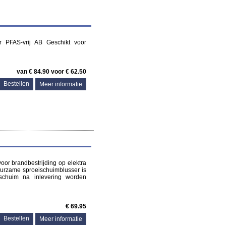
r PFAS-vrij AB Geschikt voor
van € 84.90 voor € 62.50
Meer informatie
 voor brandbestrijding op elektra
uurzame sproeischuimblusser is
schuim na inlevering worden
€ 69.95
Meer informatie