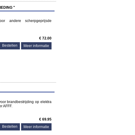
IEDING "
oor andere scherpgeprijsde
€ 72.00
Meer informatie
 voor brandbestrijding op elektra
er AFFF.
€ 69.95
Meer informatie