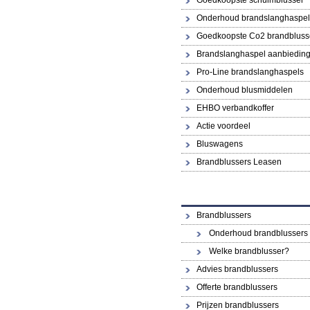
Goedkoopste schuimblusser
Onderhoud brandslanghaspel
Goedkoopste Co2 brandbluss
Brandslanghaspel aanbiedin
Pro-Line brandslanghaspels
Onderhoud blusmiddelen
EHBO verbandkoffer
Actie voordeel
Bluswagens
Brandblussers Leasen
Brandblussers
Onderhoud brandblussers
Welke brandblusser?
Advies brandblussers
Offerte brandblussers
Prijzen brandblussers