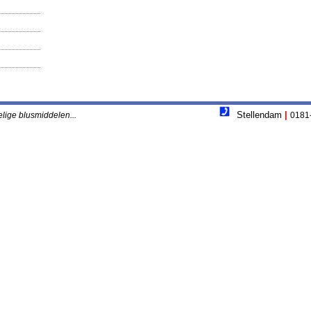
Stellendam
|
e; Voor voordelige blusmiddelen...
0181