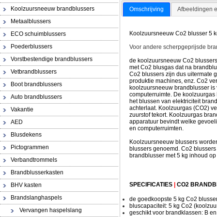
Koolzuursneeuw brandblussers
Omschrijving
Afbeeldingen 
Metaalblussers
Koolzuursneeuw Co2 blusser 5 k
ECO schuimblussers
Poederblussers
Voor andere scherpgeprijsde bra
Vorstbestendige brandblussers
de koolzuursneeuw Co2 blussers 
met Co2 blusgas dat na brandblus
Vetbrandblussers
Co2 blussers zijn dus uitermate 
produktie machines, enz. Co2 verd
Boot brandblussers
koolzuursneeuw brandblusser is 
computerruimte. De koolzuurgas 
Auto brandblussers
het blussen van elektriciteit br
achterlaat. Koolzuurgas (CO2) ve
Vakantie
zuurstof tekort. Koolzuurgas bran
apparatuur bevindt welke gevoel
AED
en computerruimten.
Blusdekens
Koolzuursneeuw blussers worden 
Pictogrammen
blussers genoemd. Co2 blussers z
brandblusser met 5 kg inhoud op 
Verbandtrommels
Brandblusserkasten
SPECIFICATIES
|
CO2 BRANDB
BHV kasten
Brandslanghaspels
de goedkoopste 5 kg Co2 blusser
bluscapaciteit: 5 kg Co2 (koolzuu
Vervangen haspelslang
geschikt voor brandklassen: B en