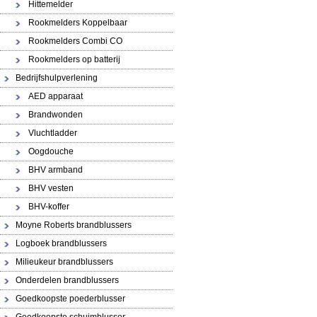
Hittemelder
Rookmelders Koppelbaar
Rookmelders Combi CO
Rookmelders op batterij
Bedrijfshulpverlening
AED apparaat
Brandwonden
Vluchtladder
Oogdouche
BHV armband
BHV vesten
BHV-koffer
Moyne Roberts brandblussers
Logboek brandblussers
Milieukeur brandblussers
Onderdelen brandblussers
Goedkoopste poederblusser