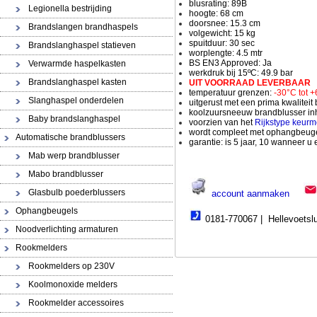
blusrating: 89B
Legionella bestrijding
hoogte: 68 cm
doorsnee: 15.3 cm
Brandslangen brandhaspels
volgewicht: 15 kg
spuitduur: 30 sec
Brandslanghaspel statieven
worplengte: 4.5 mtr
BS EN3 Approved: Ja
Verwarmde haspelkasten
werkdruk bij 15ºC: 49.9 bar
Brandslanghaspel kasten
UIT VOORRAAD LEVERBAAR
temperatuur grenzen:
-30°C tot 
Slanghaspel onderdelen
uitgerust met een prima kwaliteit
koolzuursneeuw brandblusser in
Baby brandslanghaspel
voorzien van het
Rijkstype keurm
wordt compleet met ophangbeugel
Automatische brandblussers
garantie: is 5 jaar, 10 wanneer u
Mab werp brandblusser
Mabo brandblusser
Glasbulb poederblussers
account aanmaken
Ophangbeugels
0181-770067 | Hellevoetslu
Noodverlichting armaturen
Rookmelders
Rookmelders op 230V
Koolmonoxide melders
Rookmelder accessoires