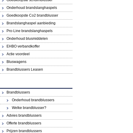
Goedkoopste schuimblusser
Onderhoud brandslanghaspels
Goedkoopste Co2 brandblusser
Brandslanghaspel aanbieding
Pro-Line brandslanghaspels
Onderhoud blusmiddelen
EHBO verbandkoffer
Actie voordeel
Bluswagens
Brandblussers Leasen
Brandblussers
Onderhoud brandblussers
Welke brandblusser?
Advies brandblussers
Offerte brandblussers
Prijzen brandblussers