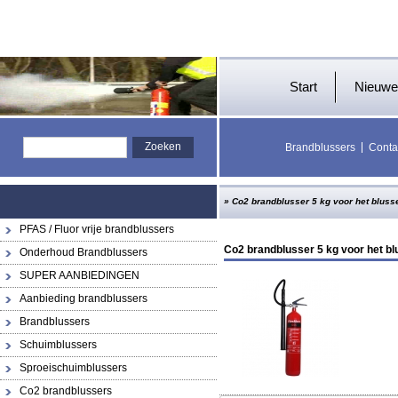
Start
Nieuwe
Brandblussers
Conta
»
Co2 brandblusser 5 kg voor het bluss
PFAS / Fluor vrije brandblussers
Co2 brandblusser 5 kg voor het bl
Onderhoud Brandblussers
SUPER AANBIEDINGEN
Aanbieding brandblussers
Brandblussers
Schuimblussers
Sproeischuimblussers
Co2 brandblussers